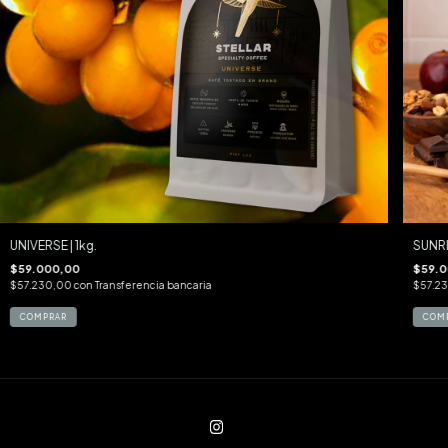
UNIVERSE | 1kg.
SUNRI
$59.000,00
$59.0
$57.230,00
con
Transferencia bancaria
$57.2
COMPRAR
COM