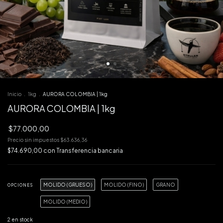
Inicio
.
1kg
.
AURORA COLOMBIA | 1kg
AURORA COLOMBIA | 1kg
$77.000,00
Precio sin impuestos
$63.636,36
$74.690,00
con
Transferencia bancaria
MOLIDO (GRUESO)
MOLIDO (FINO)
GRANO
OPCIONES
MOLIDO (MEDIO)
2
en stock