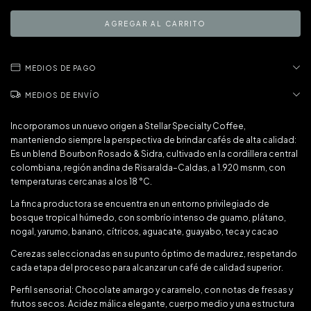
MEDIOS DE PAGO
MEDIOS DE ENVÍO
Incorporamos un nuevo origen a Stellar Specialty Coffee,
manteniendo siempre la perspectiva de brindar cafés de alta calidad:
Es un blend Bourbon Rosado & Sidra, cultivado en la cordillera central
colombiana, región andina de Risaralda–Caldas, a 1.920 msnm, con
temperaturas cercanas a los 18 °C.
La finca productora se encuentra en un entorno privilegiado de
bosque tropical húmedo, con sombrío intenso de guamo, plátano,
nogal, yarumo, banano, cítricos, aguacate, guayabo, teca y cacao
Cerezas seleccionadas en su punto óptimo de madurez, respetando
cada etapa del proceso para alcanzar un café de calidad superior.
Perfil sensorial: Chocolate amargo y caramelo, con notas de fresas y
frutos secos. Acidez málica elegante, cuerpo medio y una estructura