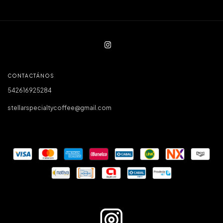
CONTACTÁNOS
542616925284
stellarspecialtycoffee@gmail.com