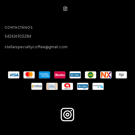
CONTACTÁNOS
542616925284
stellarspecialtycoffee@gmail.com