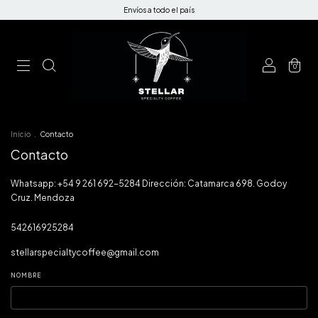
Envíos a todo el país
0
Inicio
.
Contacto
Contacto
Whatsapp: +54 9 261 692-5284 Dirección: Catamarca 698. Godoy
Cruz. Mendoza
542616925284
stellarspecialtycoffee@gmail.com
NOMBRE