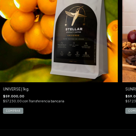
UNIVERSE | 1kg.
SUNRI
$59.000,00
$59.0
$57.230,00
con
Transferencia bancaria
$57.2
COMPRAR
COM