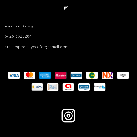
CONTACTÁNOS
542616925284
stellarspecialtycoffee@gmail.com