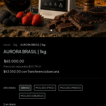
Inicio
.
1kg
.
AURORA BRASIL | 1kg
AURORA BRASIL | 1kg
$65.000,00
Precio sin impuestos
$53.719,01
$63.050,00
con
Transferencia bancaria
GRANO
MOLIDO (FINO)
MOLIDO (MEDIO)
OPCIONES
MOLIDO (GRUESO)
2
en stock