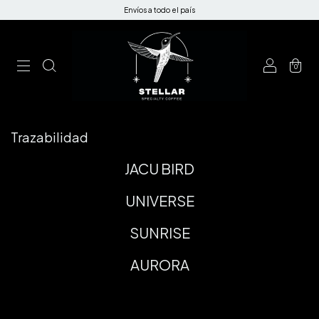
Envíos a todo el país
0
Trazabilidad
JACU BIRD
UNIVERSE
SUNRISE
AURORA