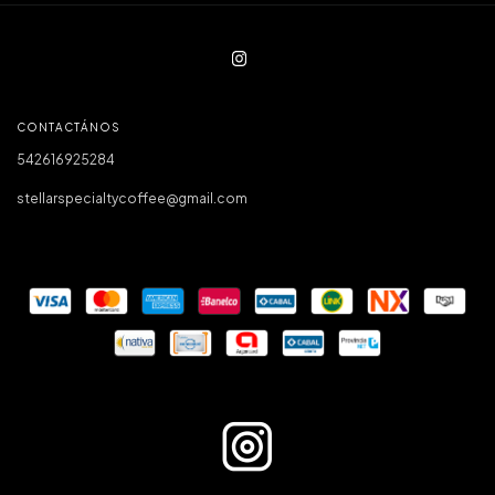
CONTACTÁNOS
542616925284
stellarspecialtycoffee@gmail.com